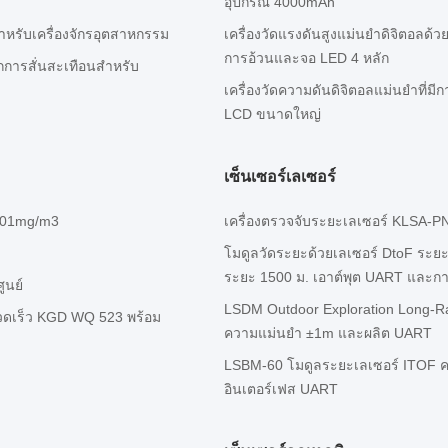
อุปกรณ์ 4000mAh
หรับเครื่องจักรอุตสาหกรรม
เครื่องวัดแรงดันสูงแม่นยําดิจิตอล
การอ้วนและจอ LED 4 หลัก
ารสั่นสะเทือนสําหรับ
เครื่องวัดความดันดิจิตอลแม่นยําที่ม
LCD ขนาดใหญ่
เซ็นเซอร์เลเซอร์
 0.01mg/m3
เครื่องตรวจจับระยะเลเซอร์ KLSA-P
โมดูลวัดระยะด้วยเลเซอร์ DtoF ระ
ระยะ 1500 ม. เอาต์พุต UART และกา
ูนย์
LSDM Outdoor Exploration Long-R
รวดเร็ว KGD WQ 523 พร้อม
ความแม่นยํา ±1m และผลิต UART
LSBM-60 โมดูลระยะเลเซอร์ ITOF ค
อินเตอร์เฟส UART