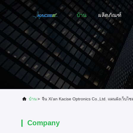
บ้าน
ผลิตภัณฑ์
บ้าน
>
จีน Xi'an Kacise Optronics Co.,Ltd. แผนผังเว็บไซต
Company