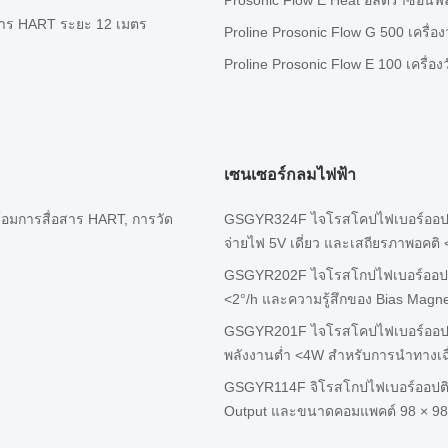
Prosonic Flow E Heat อัลตราซอนฟ
่อสาร HART ระยะ 12 เมตร
Proline Prosonic Flow G 500 เครื่อง
Proline Prosonic Flow E 100 เครื่อง
เซนเซอร์กลมไฟฟ้า
ร้อมการสื่อสาร HART, การวัด
GSGYR324F ไจโรสโคปไฟเบอร์ออปติก
จ่ายไฟ 5V เดี่ยว และเสถียรภาพอคติ 
GSGYR202F ไจโรสโกปไฟเบอร์ออปติก 
<2°/h และความรู้สึกของ Bias Magne
GSGYR201F ไจโรสโคปไฟเบอร์ออปติ
พลังงานต่ำ <4W สำหรับการนำทางเฉื
GSGYR114F จิโรสโกปไฟเบอร์ออปติค
Output และขนาดคอมแพคต์ 98 × 98