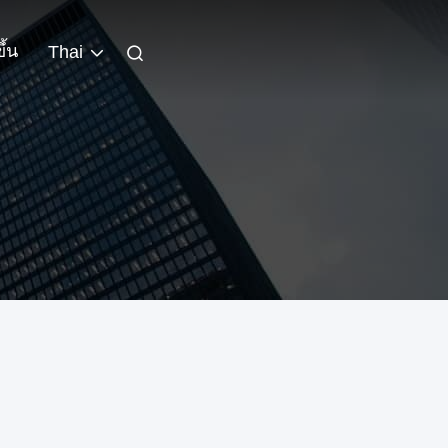
ึ้น
Thai