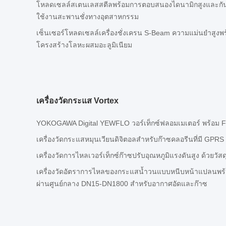
โหลดเซลล์สเตนเลสสตีลพร้อมการตอบสนองไดนามิกสูงและกัน
ใช้งานสะพานชั่งทางอุตสาหกรรม
เซ็นเซอร์โหลดเซลล์เครื่องชั่งเครน S-Beam ความแม่นยำสูงพ
โครงสร้างโลหะผสมอะลูมิเนียม
เครื่องวัดกระแส Vortex
YOKOGAWA Digital YEWFLO วอร์เท็กซ์ฟลอมเมเตอร์ พร้อม 
เครื่องวัดกระแสหมุนเวียนดิจิตอลสําหรับก๊าซคลอรีนที่มี GP
เครื่องวัดการไหลเวอร์เท็กซ์ก๊าซปรับอุณหภูมิแรงดันสูง ด้วยวั
เครื่องวัดอัตราการไหลของกระแสน้ำวนแบบหนีบหน้าแปลนพร้
ผ่านศูนย์กลาง DN15-DN1800 สำหรับอากาศอัดและก๊าซ