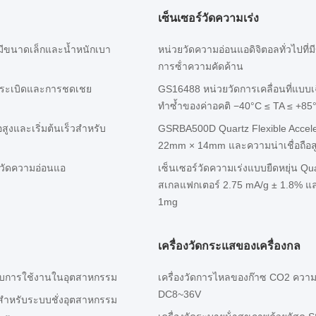
เซ็นเซอร์วัดความเร่ง
่มีขนาดเล็กและน้ำหนักเบา
หน่วยวัดความอ่อนแอดิจิตอลทั่วไปที
การซ้ําความคัดค้าน
การระเบิดและการชดเชย
GS16488 หน่วยวัดการเคลื่อนที่แบบ
ทำซ้ำของค่าอคติ −40°C ≤ TA ≤ +85°
ูงและเริ่มต้นเร็วสําหรับ
GSRBA500D Quartz Flexible Accel
22mm × 14mm และความน่าเชื่อถือสู
งวัดความอ่อนแอ
เซ็นเซอร์วัดความเร่งแบบยืดหยุ่น 
สเกลแฟกเตอร์ 2.75 mA/g ± 1.8% 
1mg
เครื่องวัดกระแสของเครื่องกล
าหรับการใช้งานในอุตสาหกรรม
เครื่องวัดการไหลของก๊าซ CO2 ความ
DC8~36V
สําหรับระบบชั่งอุตสาหกรรม