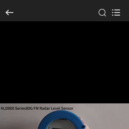
2018
-
2026
Xi'an
Kacise
Optronics
Co.,Ltd..
All
บ้าน
Rights
Reserved.
ผลิตภัณฑ์
วิดีโอ
เกี่ยว
กับ
เรา